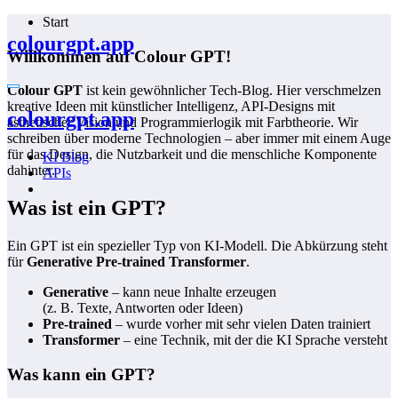
Zum
Start
Inhalt
colourgpt.app
springen
Willkommen auf Colour GPT!
Colour GPT
ist kein gewöhnlicher Tech-Blog. Hier verschmelzen
kreative Ideen mit künstlicher Intelligenz, API-Designs mit
colourgpt.app
ästhetischer Vision und Programmierlogik mit Farbtheorie. Wir
schreiben über moderne Technologien – aber immer mit einem Auge
für das Design, die Nutzbarkeit und die menschliche Komponente
KI Blog
dahinter.
APIs
Was ist ein GPT?
Ein GPT ist ein spezieller Typ von KI-Modell. Die Abkürzung steht
für
Generative Pre-trained Transformer
.
Generative
– kann neue Inhalte erzeugen
(z. B. Texte, Antworten oder Ideen)
Pre-trained
– wurde vorher mit sehr vielen Daten trainiert
Transformer
– eine Technik, mit der die KI Sprache versteht
Was kann ein GPT?