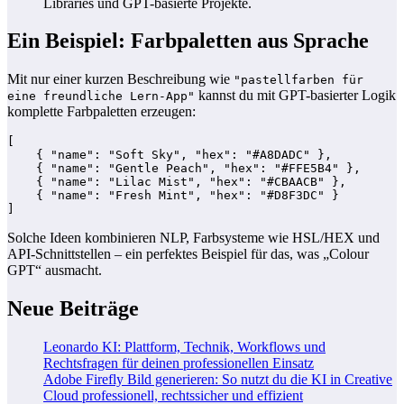
Libraries und GPT-basierte Projekte.
Ein Beispiel: Farbpaletten aus Sprache
Mit nur einer kurzen Beschreibung wie
"pastellfarben für
kannst du mit GPT-basierter Logik
eine freundliche Lern-App"
komplette Farbpaletten erzeugen:
[

    { "name": "Soft Sky", "hex": "#A8DADC" },

    { "name": "Gentle Peach", "hex": "#FFE5B4" },

    { "name": "Lilac Mist", "hex": "#CBAACB" },

    { "name": "Fresh Mint", "hex": "#D8F3DC" }

Solche Ideen kombinieren NLP, Farbsysteme wie HSL/HEX und
API-Schnittstellen – ein perfektes Beispiel für das, was „Colour
GPT“ ausmacht.
Neue Beiträge
Leonardo KI: Plattform, Technik, Workflows und
Rechtsfragen für deinen professionellen Einsatz
Adobe Firefly Bild generieren: So nutzt du die KI in Creative
Cloud professionell, rechtssicher und effizient